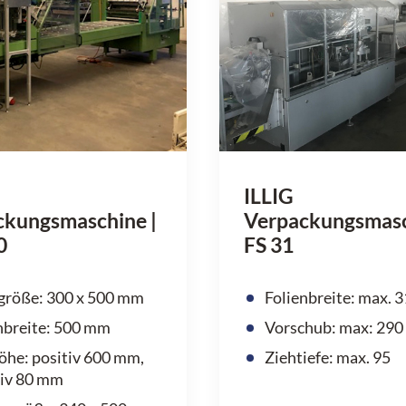
ILLIG
ckungsmaschine |
Verpackungsmasc
0
FS 31
größe: 300 x 500 mm
Folienbreite: max.
nbreite: 500 mm
Vorschub: max: 290
öhe: positiv 600 mm,
Ziehtiefe: max. 95
tiv 80 mm