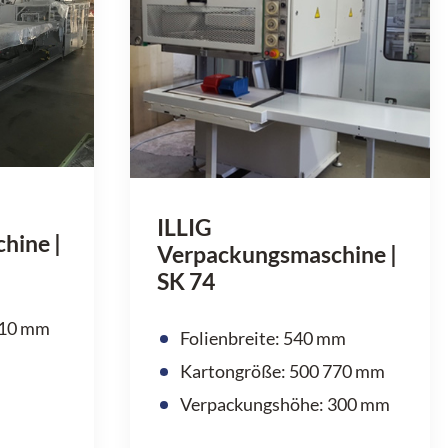
ILLIG
hine |
Verpackungsmaschine |
SK 74
 310 mm
Folienbreite: 540 mm
Kartongröße: 500 770 mm
Verpackungshöhe: 300 mm