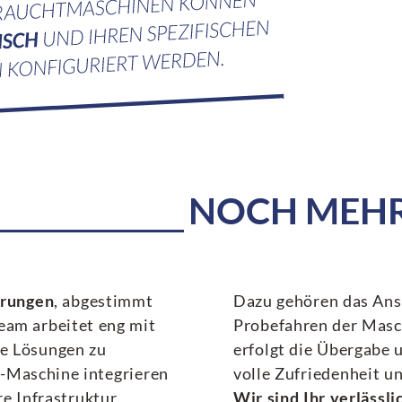
NOCH MEHR 
erungen
, abgestimmt
Dazu gehören das Ansc
Team arbeitet eng mit
Probefahren der Masc
se Lösungen zu
erfolgt die Übergabe
-Maschine integrieren
volle Zufriedenheit un
re Infrastruktur.
Wir sind Ihr verlässl