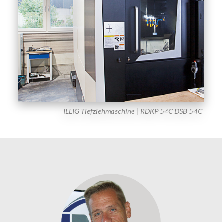
ILLIG Tiefziehmaschine | RDKP 54C DSB 54C