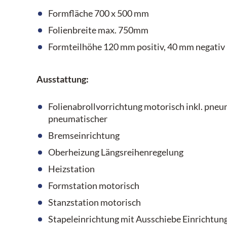
Formfläche 700 x 500 mm
Folienbreite max. 750mm
Formteilhöhe 120 mm positiv, 40 mm negativ
Ausstattung:
Folienabrollvorrichtung motorisch inkl. pne
pneumatischer
Bremseinrichtung
Oberheizung Längsreihenregelung
Heizstation
Formstation motorisch
Stanzstation motorisch
Stapeleinrichtung mit Ausschiebe Einrichtun