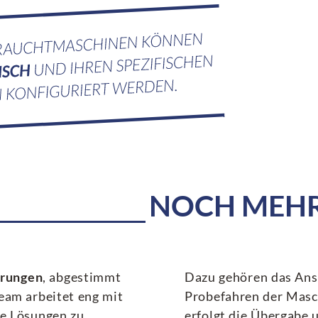
NOCH MEHR 
erungen
, abgestimmt
Dazu gehören das Ansc
Team arbeitet eng mit
Probefahren der Masc
se Lösungen zu
erfolgt die Übergabe