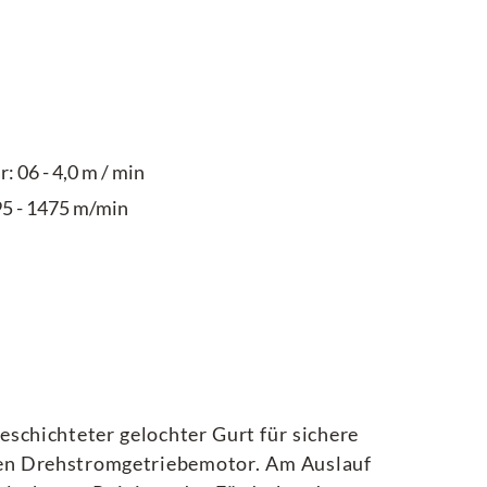
: 06 - 4,0 m / min
95 - 1475 m/min
schichteter gelochter Gurt für sichere
en Drehstromgetriebemotor. Am Auslauf